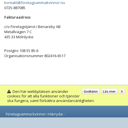
kontakt@foretagsammakvinnor.nu
0725-887085
Fakturaadress
c/o Företagstjänst i Benareby AB
Metallvägen 7 C
435 33 Mölnlycke
Postgiro 108 55 85-6
Organisationsnummer 802416-6517
Den här webbplatsen använder
Godkänn
Läs mer
X
cookies för att alla funktioner och tjänster
ska fungera, samt förbättra användarvänligheten.
Företagsamma kvinnor i Härryda -
kontakt@foretagsammakvinnor.nu
© Wikinggruppen 2026
- Webbplatsen baserad på
FSY4