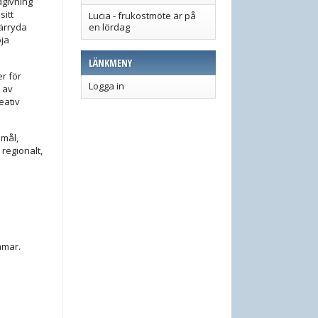
dgivning
sitt
Lucia - frukostmöte är på
Härryda
en lördag
öja
LÄNKMENY
r för
Logga in
e av
eativ
amål,
regionalt,
mmar.