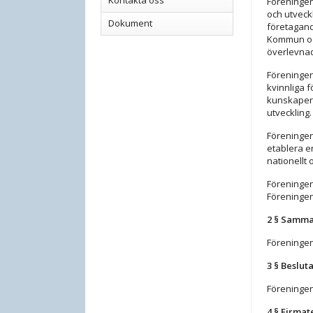
Kontakta oss
Föreningen
och utveckl
Dokument
företagand
Kommun och
överlevna
Föreningen
kvinnliga f
kunskaper 
utveckling.
Föreningen 
etablera e
nationellt 
Föreningen 
Föreningen 
2 § Samma
Föreningen
3 § Beslu
Föreningen
4 § Firma