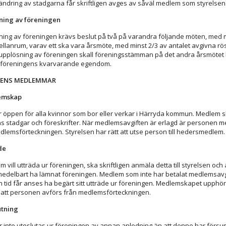
l ändring av stadgarna får skriftligen avges av såväl medlem som styrelsen
sning av föreningen
ning av föreningen krävs beslut på två på varandra följande möten, med 
lanrum, varav ett ska vara årsmöte, med minst 2/3 av antalet avgivna röst
upplösning av föreningen skall föreningsstämman på det andra årsmötet
föreningens kvarvarande egendom.
GENS MEDLEMMAR
emskap
r öppen för alla kvinnor som bor eller verkar i Härryda kommun. Medlem s
s stadgar och föreskrifter. När medlemsavgiften är erlagd är personen 
medlemsförteckningen. Styrelsen har rätt att utse person till hedersmedlem.
de
vill utträda ur föreningen, ska skriftligen anmäla detta till styrelsen och
delbart ha lämnat föreningen. Medlem som inte har betalat medlemsavgi
n tid får anses ha begärt sitt utträde ur föreningen. Medlemskapet upphör
 att personen avförs från medlemsförteckningen.
utning
 inte uteslutas ur föreningen av annan anledning än att denne har försu