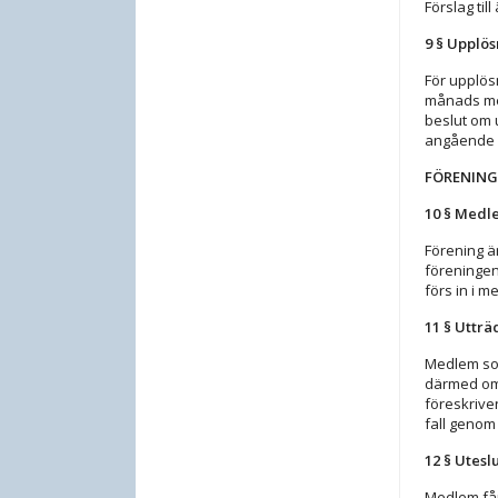
Förslag til
9 § Upplö
För upplös
månads mel
beslut om 
angående 
FÖRENIN
10 § Medl
Förening ä
föreningen
förs in i 
11 § Utträ
Medlem som 
därmed ome
föreskrive
fall genom
12 § Utesl
Medlem får