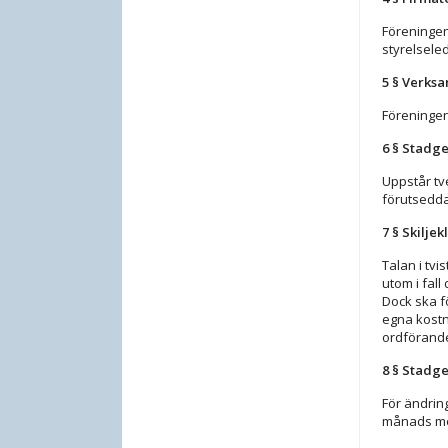
Föreningen
styrelsele
5 § Verks
Föreningen
6 § Stadg
Uppstår tv
förutsedda
7 § Skiljek
Talan i tv
utom i fall
Dock ska f
egna kostn
ordförande
8 § Stadg
För ändrin
månads mel