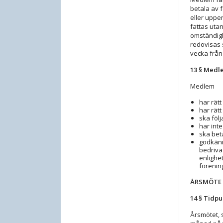
betala av 
eller uppe
fattas utan
omständigh
redovisas 
vecka från
13 § Medl
Medlem
har rät
har rät
ska föl
har inte
ska bet
godkänn
bedriva
enlighe
förenin
ÅRSMÖTE 
14 § Tidpu
Årsmötet, 