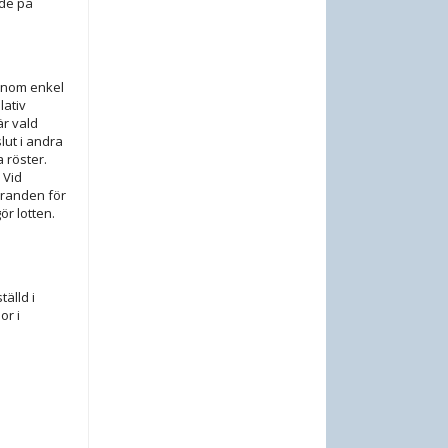
nde på
genom enkel
lativ
är vald
lut i andra
 röster.
 Vid
föranden för
r lotten.
älld i
or i