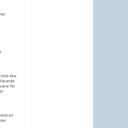
ner.
r
tvist ska,
örfarande.
varar för
ör
minst en
ter.