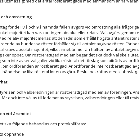
eslutsmässigt med det antal röstberättigade medlemmar som är närvara
t och omröstning
ag för de i 8 § och 9 § nämnda fallen avgörs vid omröstning alla frågor 
Enkel majoritet kan vara antingen absolut eller relativ. Val avgörs genom re
Med relativ majoritet menas att den (de) som erhållit högsta antalet röster 
roende av hur dessa röster förhåller sig till antalet avgivna röster. För bes
al krävs absolut majoritet, vilket innebär mer än hälften av antalet avgivna
 sker öppet. Om röstberättigad medlem begär det ska dock val ske slutet.
som inte avser val gäller vid lika röstetal det förslag som biträds av ord
, om ordföranden är röstberättigad. Är ordförande inte röstberättigad avgö
 i händelse av lika röstetal lotten avgöra. Beslut bekräftas med klubbslag.
rhet
l styrelsen och valberedningen är röstberättigad medlem av föreningen. Anst
får dock inte väljas till ledamot av styrelsen, valberedningen eller till revis
.
den vid årsmötet
et ska följande behandlas och protokollföras:
ets öppnande