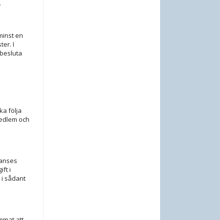
.
minst en
er. I
 besluta
ka följa
medlem och
 anses
ft i
 i sådant
mmat att