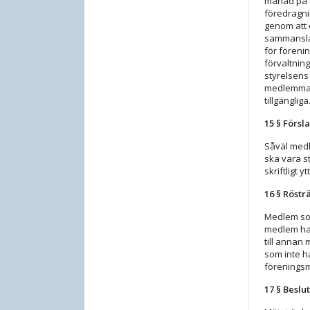
månad på ti
föredragni
genom att
sammanslag
för föreni
förvaltnin
styrelsens
medlemmarn
tillgängliga
15 § Försl
Såväl medl
ska vara s
skriftligt 
16 § Röstr
Medlem som
medlem har
till annan
som inte h
föreningsm
17 § Beslu