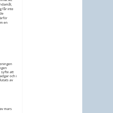
ändamål,
 får inte
 de
ärför
om en
öreningen
ingen
syfte att
adgar och i
lutats av
 av mars