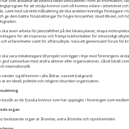
 har som ändamål att bedriva ideell verksamhet i form av information, rå
ingsprogram för att stödja kvinnor som vill komma vidare i arbetslivet och 
e, samt med särskild målsättning att öka andelen kvinnliga företagare i 
 ge dem bättre förutsättningar för högre lönsamhet, ökad tillväxt, och h
dsgraden.
 ska även arbeta för jämställdhet på det lokala planet, skapa mötesplatse
öretagare för att inspireras och främja tvärkontakter för ömsesidigt utbyt
och erfarenheter samt för affärsutbyte. Vara ett gemensamt forum för kr
ska vara initiativtagare till projekt som ligger i linje med föreningens änd
n god samverkan med andra aktörer eller organisationer, såväl lokalt som 
och internationellt.
vänder sig till kvinnor i alla åldrar, oavsett bakgrund.
är en ideell, politiskt och religiöst obunden organisation.
nsättning
 består av de fysiska kvinnor som har upptagits i föreningen som medle
tande organ
s beslutande organ är årsmöte, extra årsmöte och styrelsemöten.
teckning