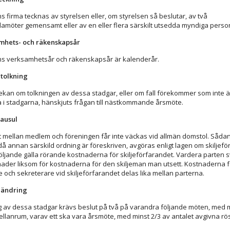
s firma tecknas av styrelsen eller, om styrelsen så beslutar, av två
damöter gemensamt eller av en eller flera särskilt utsedda myndiga perso
amhets- och räkenskapsår
s verksamhetsår och räkenskapsår är kalenderår.
etolkning
ekan om tolkningen av dessa stadgar, eller om fall förekommer som inte ä
 i stadgarna, hänskjuts frågan till nästkommande årsmöte.
lausul
ist mellan medlem och föreningen får inte väckas vid allmän domstol. Sådan 
 då annan särskild ordning är föreskriven, avgöras enligt lagen om skiljef
öljande gälla rörande kostnaderna för skiljeförfarandet. Vardera parten s
ader liksom för kostnaderna för den skiljeman man utsett. Kostnaderna f
 och sekreterare vid skiljeförfarandet delas lika mellan parterna.
eändring
g av dessa stadgar krävs beslut på två på varandra följande möten, med 
lanrum, varav ett ska vara årsmöte, med minst 2/3 av antalet avgivna rös