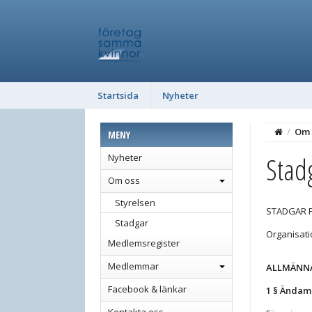
Startsida
Nyheter
/
Om 
MENY
Stad
Nyheter
Om oss
Styrelsen
STADGAR 
Stadgar
Organisati
Medlemsregister
Medlemmar
ALLMÄNN
Facebook & länkar
1 § Ändam