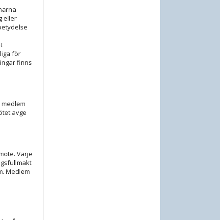
l
mmarna
 eller
betydelse
t
iga för
ingar finns
ån medlem
ötet avge
möte. Varje
ngsfullmakt
em. Medlem