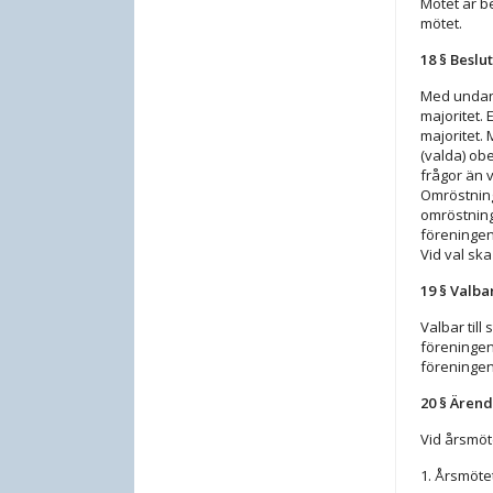
Mötet är b
mötet.
18 § Beslu
Med undant
majoritet. 
majoritet. 
(valda) obe
frågor än v
Omröstning
omröstning 
föreningen
Vid val ska
19 § Valba
Valbar til
föreningen 
föreningen
20 § Ären
Vid årsmöt
1. Årsmöt