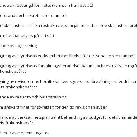
lande av röstlängd för mötet (vem som har rösträtt)
ordförande och sekreterare för mötet
rotokolljusterare tillika rösträknare, som jämte ordförande ska justera pro
 mötet har utlysts på rätt sätt
llande av dagordning
agning av styrelsens verksamhetsberättelse för det senaste verksamhets
agning av styrelsens förvaltningsberättelse (balans- och resultaträkning) f
äkenskapsåret
gning av revisorernas berättelse över styrelsens förvaltning under det se
ts-/räkenskapsåret
llande av resultat- och balansräkning
om ansvarsfrihet för styrelsen för den tid revisionen avser
ällande av verksamhetsplan samt behandling av budget för det kommand
ts-/räkenskapsåret
ällande av medlemsavgifter