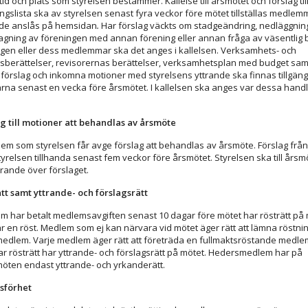
d och plats som styrelsen bestämmer. Kallelse till årsmötet och förslag til
ngslista ska av styrelsen senast fyra veckor före mötet tillställas medle
 de anslås på hemsidan
.
Har förslag väckts om stadgeändring, nedläggning
ning av föreningen med annan förening eller annan fråga av väsentlig 
ngen eller dess medlemmar ska det anges i kallelsen. Verksamhets- och
gsberättelser, revisorernas berättelser, verksamhetsplan med budget sam
 förslag och inkomna motioner med styrelsens yttrande ska finnas tillgängl
a senast en vecka före årsmötet. I kallelsen ska anges var dessa handl
.
ag till motioner att behandlas av årsmöte
em som styrelsen får avge förslag att behandlas av årsmöte. Förslag fr
tyrelsen tillhanda senast fem veckor före årsmötet. Styrelsen ska till årsm
yttrande över förslaget.
ätt samt yttrande- och förslagsrätt
 har betalt medlemsavgiften senast 10 dagar före mötet har rösträtt på 
 en röst. Medlem som ej kan närvara vid mötet äger rätt att lämna röstni
 medlem. Varje medlem äger rätt att företräda en fullmaktsröstande medl
ar rösträtt har yttrande- och förslagsrätt på mötet. Hedersmedlem har på
öten endast yttrande- och yrkanderätt.
tsförhet