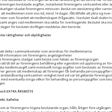
föreningen beslutade avgifter, motarbetat föreningens verksamhet eller 
nbarligen skadat föreningens intressen. Beslut om uteslutning eller varning
 att medlemmen inom viss tid, minst 14 dagar, fått tillfälle att yttra sig över
eter som föranlett att medlemskapet ifrågasätts. I beslutet skall skälen h
samt anges vad medlemmen ska iaktta för överklagande. Beslutet ska in
 dagen för beslutet skriftligen meddelas den berörde.
ems rättigheter och skyldigheter
t att delta i sammankomster som anordnas för medlemmarna
t till information om föreningens angelägenheter
ja föreningens stadgar samt beslut som fattats av föreningsorgan
 rätt till del av föreningens behållning eller egendom vid upplösning av f
ala medlemsavgift samt eventuellt övriga avgifter som beslutats av fören
er genom sitt medlemskap att föreningen får behandla personuppgifter i 
 ändamålsenlig verksamhet i enlighet med vid var tid gällande föreningsst
t med eventuella övriga villkor för behandling av personuppgifter som bes
gen
och EXTRA ÅRSMÖTE
nkt, kallelse
som är föreningens högsta beslutande organ, hålls årligen före utgången