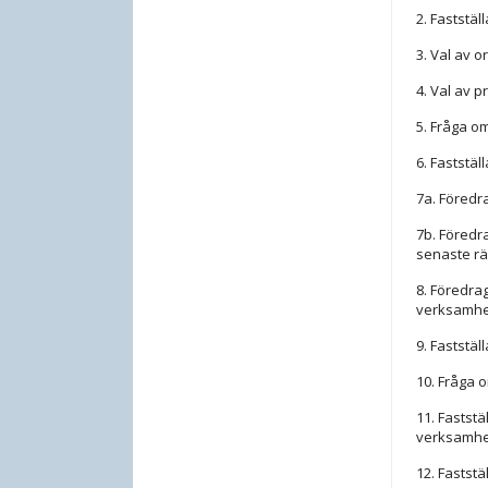
2. Faststäl
3. Val av 
4. Val av p
5. Fråga om
6. Faststä
7a. Föredr
7b. Föredr
senaste r
8. Föredra
verksamhe
9. Faststä
10. Fråga 
11. Fastst
verksamhe
12. Fastst