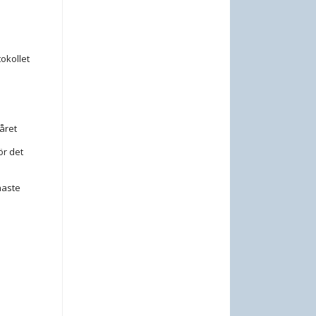
tokollet
året
ör det
naste
e