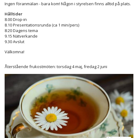
Ingen föranmälan - bara kom! Någon i styrelsen finns alltid på plats.
Hålltider
8.00 Drop-in
8.10 Presentationsrunda (ca 1 min/pers)
8:20 Dagens tema
9.15 Nätverkande
9.30 Avslut
Välkomna!
Återstående frukostmöten: torsdag 4 maj, fredag 2 juni